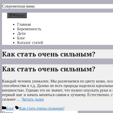
Перейти
Современная мама
к
содержимому
Меню
Главная
Беременность
Дети
Блог
Каталог статей
Как стать очень сильным?
Как стать очень сильным?
Каждый человек уникален. Мы различаемся по цвету кожи, осо
способностям и т.д. Далеко не всех природа наделила идеаль
внешностью. Однако это не значит, что нужно опускать руки и
первый шаг и начать меняться самим к лучшему. Естественно, ст
сильнее …
Читать далее
Рубрики
Метки
Блог
Как стать очень сильным?
Поиск