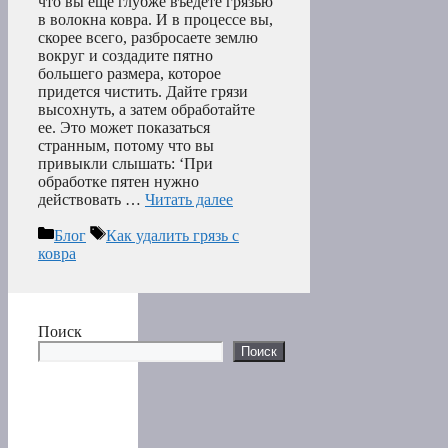
что вы еще глубже въедете грязью
в волокна ковра. И в процессе вы,
скорее всего, разбросаете землю
вокруг и создадите пятно
большего размера, которое
придется чистить. Дайте грязи
высохнуть, а затем обработайте
ее. Это может показаться
странным, потому что вы
привыкли слышать: ‘При
обработке пятен нужно
действовать …
Читать далее
Рубрики
Метки
Блог
Как удалить грязь с
ковра
Поиск
Поиск