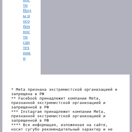
ти
Вид
ы и
осо
бен
нос
ти
сан
тех
ник
и
* Meta признана экстремистской организацией и 
запрещена в РФ
** Facebook принадлежит компании Meta, 
признанной экстремистской организацией и 
запрещенной в РФ
*** Instagram принадлежит компании Meta, 
признанной экстремистской организацией и 
запрещенной в РФ 
**** Вся информация, изложенная на сайте, 
носит сугубо рекомендательный характер и не 