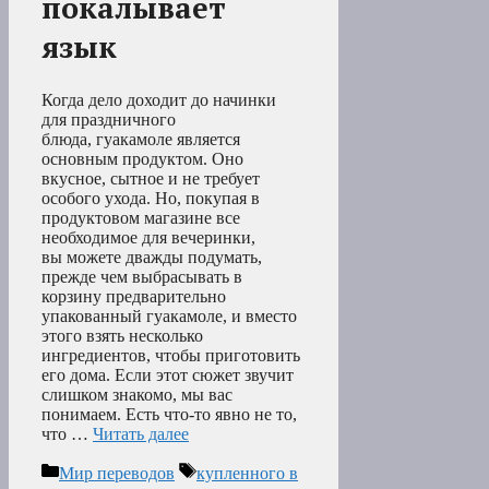
покалывает
язык
Когда дело доходит до начинки
для праздничного
блюда, гуакамоле является
основным продуктом. Оно
вкусное, сытное и не требует
особого ухода. Но, покупая в
продуктовом магазине все
необходимое для вечеринки,
вы можете дважды подумать,
прежде чем выбрасывать в
корзину предварительно
упакованный гуакамоле, и вместо
этого взять несколько
ингредиентов, чтобы приготовить
его дома. Если этот сюжет звучит
слишком знакомо, мы вас
понимаем. Есть что-то явно не то,
что …
Читать далее
Рубрики
Метки
Мир переводов
купленного в