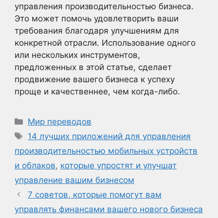
управления производительностью бизнеса.
Это может помочь удовлетворить ваши
требования благодаря улучшениям для
конкретной отрасли. Использование одного
или нескольких инструментов,
предложенных в этой статье, сделает
продвижение вашего бизнеса к успеху
проще и качественнее, чем когда-либо.
Рубрики
Мир переводов
Метки
14 лучших приложений для управления
производительностью мобильных устройств
и облаков
,
которые упростят и улучшат
управление вашим бизнесом
7 советов, которые помогут вам
управлять финансами вашего нового бизнеса