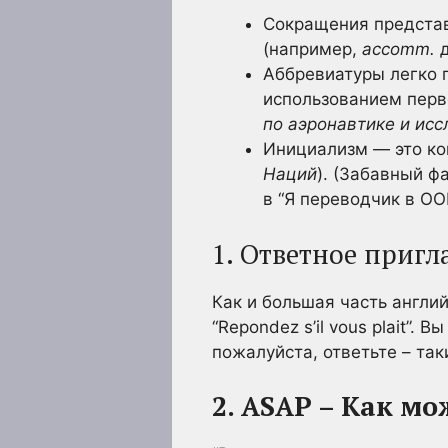
Сокращения представ
(например,
accomm.
д
Аббревиатуры легко п
использованием перв
по аэронавтике и ис
Инициализм — это ког
Наций
). (Забавный ф
в “Я переводчик в ОО
1. Ответное пригл
Как и большая часть англи
“Repondez s’il vous plait”.
пожалуйста, ответьте – так
2. ASAP – Как мо