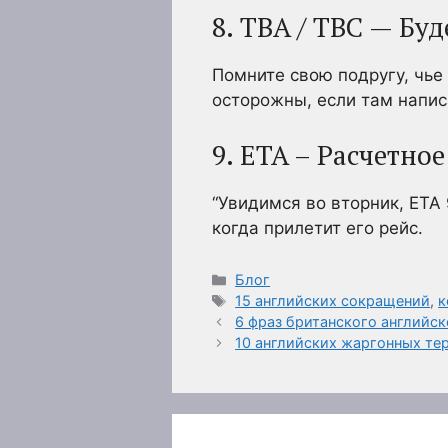
8. TBA / TBC — Бу
Помните свою подругу, чье
осторожны, если там написа
9. ETA – Расчетно
“Увидимся во вторник, ETA 
когда прилетит его рейс.
Рубрики
Блог
Метки
15 английских сокращений
,
к
6 фраз британского английс
10 английских жаргонных тер