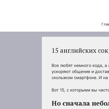
Перейти
к
содержимому
Гла
15 английских со
Все любят немного кода, а
ускоряют общение и достав
скользком смартфоне. И на
Вот 15, с которыми вы час
Но сначала небо