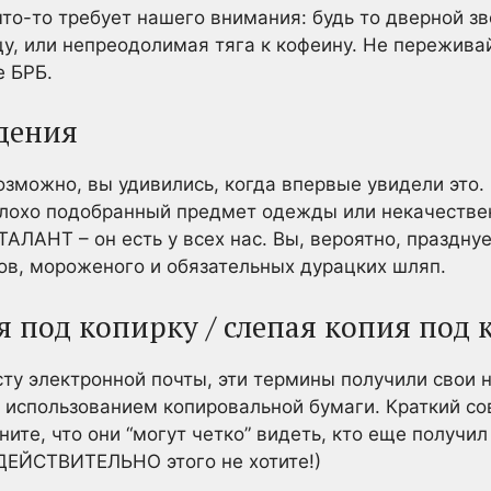
то-то требует нашего внимания: будь то дверной з
цу, или непреодолимая тяга к кофеину. Не пережива
е БРБ.
ждения
зможно, вы удивились, когда впервые увидели это. 
плохо подобранный предмет одежды или некачествен
 ТАЛАНТ – он есть у всех нас. Вы, вероятно, праздну
ов, мороженого и обязательных дурацких шляп.
ия под копирку / слепая копия под
асту электронной почты, эти термины получили свои 
с использованием копировальной бумаги. Краткий со
ните, что они “могут четко” видеть, кто еще получил
 ДЕЙСТВИТЕЛЬНО этого не хотите!)