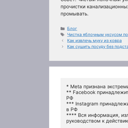
прочистки канализационных
промывать.
Рубрики
Блог
Метки
Чистка яблочным уксусом по
Как извлечь муку из ковра
Как сушить посуду без подст
* Meta признана экстрем
** Facebook принадлежит
РФ
*** Instagram принадлеж
в РФ 
**** Вся информация, из
руководством к действи