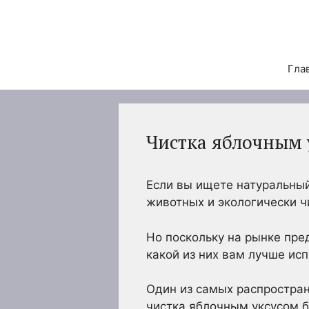
Перейти
к
содержимому
Гла
Чистка яблочным 
Если вы ищете натуральный
животных и экологически ч
Но поскольку на рынке пре
какой из них вам лучше исп
Один из самых распростран
чистка яблочным уксусом б