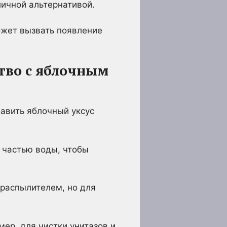
личной альтернативой.
может вызвать появление
тво с яблочным
бавить яблочный уксус
1 частью воды, чтобы
 распылителем, но для
ер, для чистки унитазов и