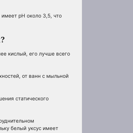
 имеет pH около 3,5, что
й?
лее кислый, его лучше всего
хностей, от ванн с мыльной
шения статического
труднительном
льку белый уксус имеет