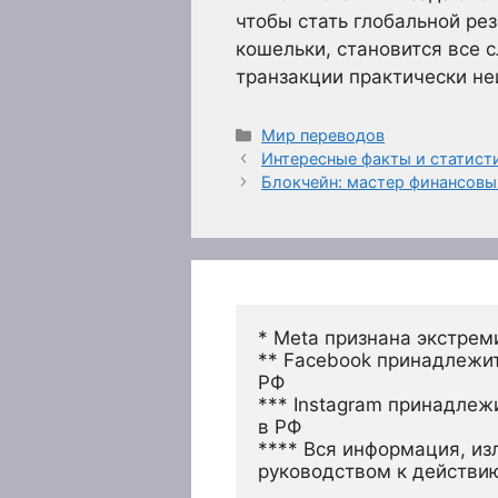
чтобы стать глобальной ре
кошельки, становится все 
транзакции практически н
Рубрики
Мир переводов
Интересные факты и статисти
Блокчейн: мастер финансовы
* Meta признана экстрем
** Facebook принадлежит
РФ
*** Instagram принадлеж
в РФ 
**** Вся информация, из
руководством к действи