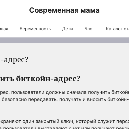
Современная мама
вная
Беременность
Дети
Блог
Каталог ст
н-адрес?
ить биткойн-адрес?
рес, пользователи должны сначала получить битко
 безопасно передавать, получать и вносить биткойн
охраняют один закрытый ключ, который служит перс
а пользователи выставляют счет или получают рек