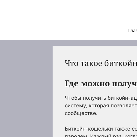
Перейти
к
содержимому
Гла
Что такое биткой
Где можно получ
Чтобы получить биткойн-ад
систему, которая позволяет
сообществе.
Биткойн-кошельки также с
паролем. Каждый раз, когд