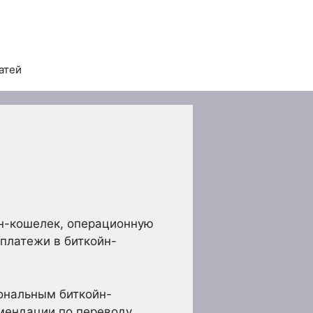
атей
йн-кошелек, операционную
-платежи в биткойн-
ональным биткойн-
омендации по переводу