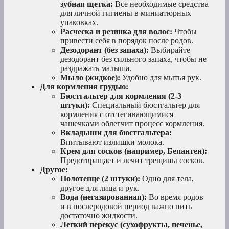
зубная щетка:
Все необходимые средства
для личной гигиены в миниатюрных
упаковках.
Расческа и резинка для волос:
Чтобы
привести себя в порядок после родов.
Дезодорант (без запаха):
Выбирайте
дезодорант без сильного запаха, чтобы не
раздражать малыша.
Мыло (жидкое):
Удобно для мытья рук.
Для кормления грудью:
Бюстгальтер для кормления (2-3
штуки):
Специальный бюстгальтер для
кормления с отстегивающимися
чашечками облегчит процесс кормления.
Вкладыши для бюстгальтера:
Впитывают излишки молока.
Крем для сосков (например, Бепантен):
Предотвращает и лечит трещины сосков.
Другое:
Полотенце (2 штуки):
Одно для тела,
другое для лица и рук.
Вода (негазированная):
Во время родов
и в послеродовой период важно пить
достаточно жидкости.
Легкий перекус (сухофрукты, печенье,