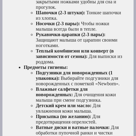
закрытыми ножками удобны для сна и
прогулок.
Шапочки (2-3 штуки):
Тонкие шапочки
из хлопка.
Носочки (2-3 пары):
Чтобы ножки
малыша всегда были в тепле.
Рукавички-царапки (2-3 пары):
Защищают малыша от царапин своими
ноготками.
Теплый комбинезон или конверт (в
зависимости от сезона):
Для выписки из
роддома.
Предметы гигиены:
Подгузники для новорожденных (1
упаковка):
Выбирайте подгузники для
новорожденных с пометкой «Newborn».
Влажные салфетки для
новорожденных:
Для очищения кожи
малыша при смене подгузника.
Детский крем или масло:
Для
увлажнения кожи малыша.
Присыпка (по желанию):
Для
предотвращения опрелостей.
Ватные диски и ватные палочки:
Для
обработки пупочной ранки и чистки