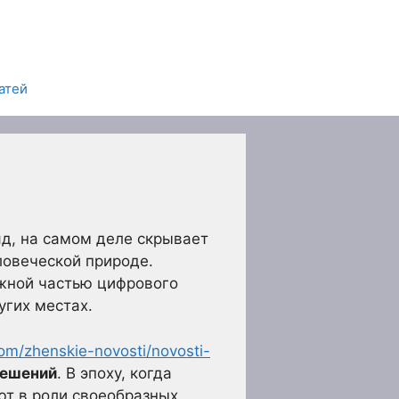
атей
д, на самом деле скрывает
ловеческой природе.
жной частью цифрового
угих местах.
.com/zhenskie-novosti/novosti-
решений
. В эпоху, когда
ют в роли своеобразных