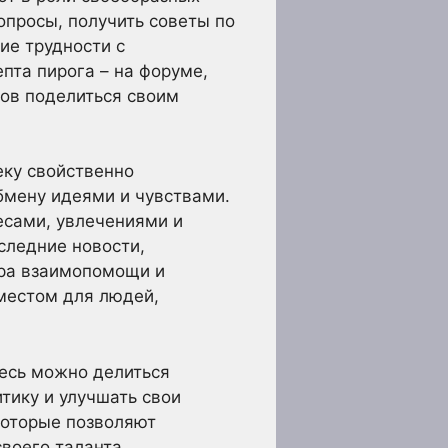
опросы, получить советы по
ие трудности с
пта пирога – на форуме,
тов поделиться своим
еку свойственно
бмену идеями и чувствами.
сами, увлечениями и
оследние новости,
ера взаимопомощи и
местом для людей,
десь можно делиться
тику и улучшать свои
которые позволяют
воего таланта.