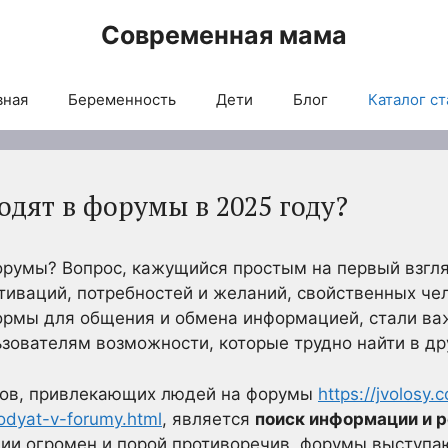
Современная мама
вная
Беременность
Дети
Блог
Каталог ст
одят в форумы в 2025 году?
орумы? Вопрос, кажущийся простым на первый взгля
тиваций, потребностей и желаний, свойственных че
ормы для общения и обмена информацией, стали ва
зователям возможности, которые трудно найти в др
ров, привлекающих людей на форумы
https://jvolosy
odyat-v-forumy.html
, является
поиск информации и 
ии огромен и порой противоречив, форумы выступа