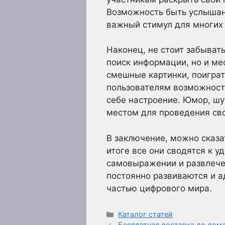
Возможность быть услышанн
важный стимул для многих
Наконец, не стоит забывать
поиск информации, но и ме
смешные картинки, поигра
пользователям возможность
себе настроение. Юмор, ш
местом для проведения св
В заключение, можно сказа
итоге все они сводятся к 
самовыражении и развлече
постоянно развиваются и 
частью цифрового мира.
Рубрики
Каталог статей
Бесплатная доставка до дом