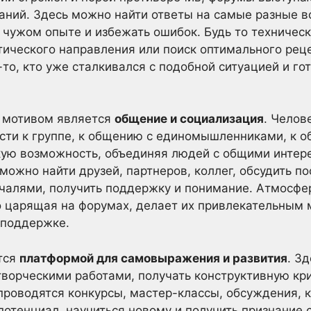
аний. Здесь можно найти ответы на самые разные в
 чужом опыте и избежать ошибок. Будь то техническ
ического направления или поиск оптимального реце
-то, кто уже сталкивался с подобной ситуацией и го
 мотивом является
общение и социализация
. Челов
ти к группе, к общению с единомышленниками, к о
ую возможность, объединяя людей с общими интере
можно найти друзей, партнеров, коллег, обсудить п
ечалями, получить поддержку и понимание. Атмосф
о царящая на форумах, делает их привлекательным 
 поддержке.
тся
платформой для самовыражения и развития
. З
ворческими работами, получать конструктивную кри
проводятся конкурсы, мастер-классы, обсуждения, 
потенциал, научиться новому и получить признание с