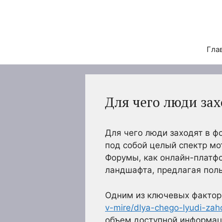
Перейти
к
содержимому
Гла
Для чего люди зах
Для чего люди заходят в ф
под собой целый спектр мо
Форумы, как онлайн-платф
ландшафта, предлагая поль
Одним из ключевых факто
v-mire/dlya-chego-lyudi-zah
объем доступной информац