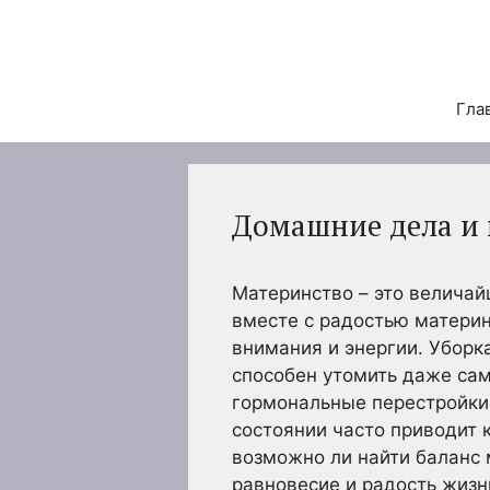
Перейти
к
содержимому
Гла
Домашние дела и м
Материнство – это велича
вместе с радостью материн
внимания и энергии. Уборка
способен утомить даже сам
гормональные перестройки
состоянии часто приводит 
возможно ли найти баланс
равновесие и радость жизн