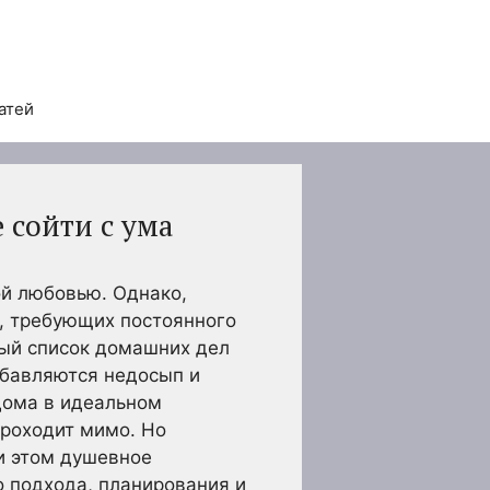
атей
 сойти с ума
й любовью. Однако,
й, требующих постоянного
емый список домашних дел
обавляются недосып и
дома в идеальном
проходит мимо. Но
и этом душевное
о подхода, планирования и