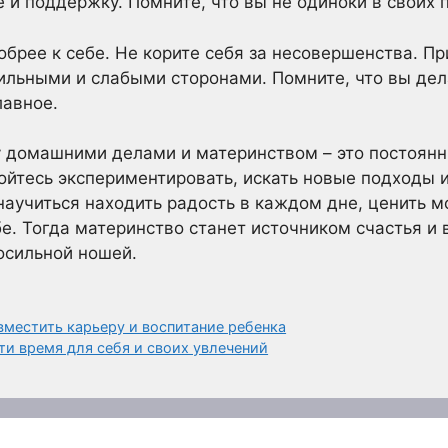
 и поддержку. Помните, что вы не одиноки в своих 
обрее к себе. Не корите себя за несовершенства. Пр
сильными и слабыми сторонами. Помните, что вы де
лавное.
 домашними делами и материнством – это постоян
ойтесь экспериментировать, искать новые подходы и 
о научиться находить радость в каждом дне, ценить 
ебе. Тогда материнство станет источником счастья и
посильной ношей.
вместить карьеру и воспитание ребенка
ти время для себя и своих увлечений