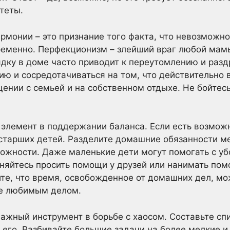
теты.
рмонии – это признание того факта, что невозможн
ременно. Перфекционизм – злейший враг любой мам
ядку в доме часто приводит к переутомлению и раз
ию и сосредотачиваться на том, что действительно 
щении с семьей и на собственном отдыхе. Не бойтес
элемент в поддержании баланса. Если есть возмож
 старших детей. Разделите домашние обязанности м
можности. Даже маленькие дети могут помогать с уб
сняйтесь просить помощи у друзей или нанимать пом
те, что время, освобожденное от домашних дел, мо
ие любимым делом.
ажный инструмент в борьбе с хаосом. Составьте спи
его. Разбивайте большие задачи на более мелкие и