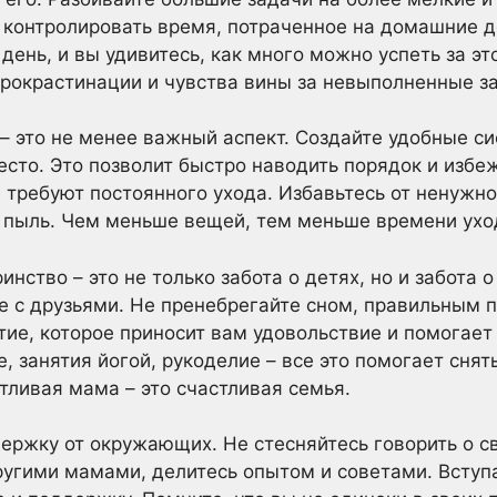
 контролировать время, потраченное на домашние 
день, и вы удивитесь, как много можно успеть за э
рокрастинации и чувства вины за невыполненные з
– это не менее важный аспект. Создайте удобные с
сто. Это позволит быстро наводить порядок и избе
 требуют постоянного ухода. Избавьтесь от ненужно
 пыль. Чем меньше вещей, тем меньше времени уход
инство – это не только забота о детях, но и забота 
е с друзьями. Не пренебрегайте сном, правильным 
тие, которое приносит вам удовольствие и помогает 
, занятия йогой, рукоделие – все это помогает снят
тливая мама – это счастливая семья.
ржку от окружающих. Не стесняйтесь говорить о с
ругими мамами, делитесь опытом и советами. Вступ