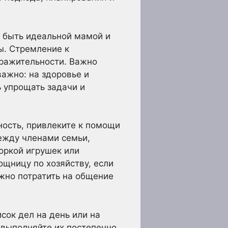
о быть идеальной мамой и
ы. Стремление к
дражительности. Важно
важно: на здоровье и
ь упрощать задачи и
ность, привлеките к помощи
ежду членами семьи,
оркой игрушек или
ощницу по хозяйству, если
жно потратить на общение
сок дел на день или на
 выполняйте их постепенно.