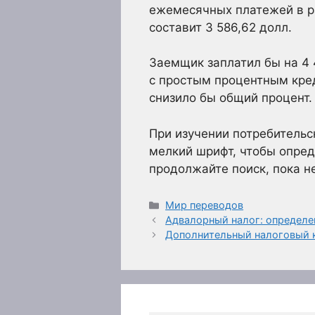
ежемесячных платежей в р
составит 3 586,62 долл.
Заемщик заплатил бы на 4
с простым процентным кред
снизило бы общий процент.
При изучении потребительск
мелкий шрифт, чтобы опреде
продолжайте поиск, пока н
Рубрики
Мир переводов
Адвалорный налог: определен
Дополнительный налоговый к