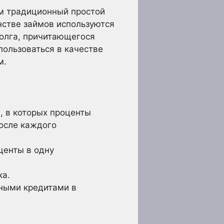
ем традиционный простой
инстве займов используются
олга, причитающегося
ользоваться в качестве
м.
, в которых проценты
осле каждого
центы в одну
ка.
ными кредитами в