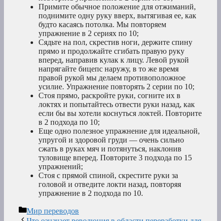
Примите обычное положение для отжиманий,
поднимите одну руку вверх, вытягивая ее, как
будто касаясь потолка. Мы повторяем
упражнение в 2 сериях по 10;
Сядьте на пол, скрестив ноги, держите спину
прямо и продолжайте сгибать правую руку
вперед, направив кулак к лицу. Левой рукой
напрягайте бицепс наружу, в то же время
правой рукой мы делаем противоположное
усилие. Упражнение повторять 2 серии по 10;
Стоя прямо, раскройте руки, согните их в
локтях и попытайтесь отвести руки назад, как
если бы вы хотели коснуться локтей. Повторите
в 2 подхода по 10;
Еще одно полезное упражнение для идеальной,
упругой и здоровой груди — очень сильно
сжать в руках мяч и потянуться, наклонив
туловище вперед. Повторите 3 подхода по 15
упражнений;
Стоя с прямой спиной, скрестите руки за
головой и отведите локти назад, повторяя
упражнение в 2 подхода по 10.
Рубрики
Мир переводов
Что означает революция в области переработки для