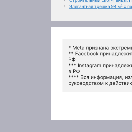
Строительный скотч: виды, 
Элегантная трешка 94 м² с 
* Meta признана экстрем
** Facebook принадлежит
РФ
*** Instagram принадлеж
в РФ 
**** Вся информация, из
руководством к действи