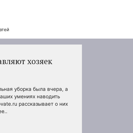
атей
авляют хозяек
льная уборка была вчера, а
ваших умениях наводить
vate.ru рассказывает о них
е..