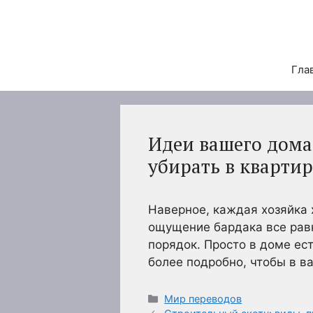
Перейти
к
содержимому
Гла
Идеи вашего дома:
убирать в квартир
Наверное, каждая хозяйка х
ощущение бардака все равн
порядок. Просто в доме ес
более подробно, чтобы в в
Рубрики
Мир переводов