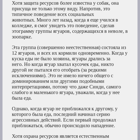
Хотя защита ресурсов более известна у собак, она
присуща не только этому виду. Напротив, это
типичное поведение всех социальных
животных. Много лет назад, когда я еще учился в
колледже, я смог увидеть это поведение, сделав
этограмму группы ягуаров, содержащихся в неволе, в
зоопарке.
Эта группа (совершенно неестественная) состояла из
12 ягуаров, и всех их кормили одновременно. Когда у
куска еды не было хозяина, ягуары дрались за
него. Но когда ягуар хватал кусочек еды, никто
другой не пытался его отобрать (за редкими
исключениями). Это не имело ничего общего с
доминированием или другими подобными
интерпретациями, потому что даже Синди, самого
слабого и маленького ягуара, уважали, когда у нее
была еда.
Однако, когда ягуар не приближался к другому, у
которого была еда, последний начинал серию
агрессивных действий. Если первый продолжал
приближаться, обычно происходило нападение.
Хотя охрана ресурсов является естественным