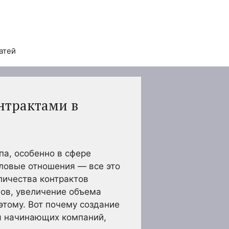
атей
нтрактами в
па, особенно в сфере
еловые отношения — все это
личества контрактов
ов, увеличение объема
этому. Вот почему создание
я начинающих компаний,