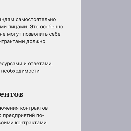
мандам самостоятельно
ими лицами. Это особенно
не могут позволить себе
онтрактами должно
есурсами и ответами,
з необходимости
ментов
лючения контрактов
о предприятий по-
воими контрактами.