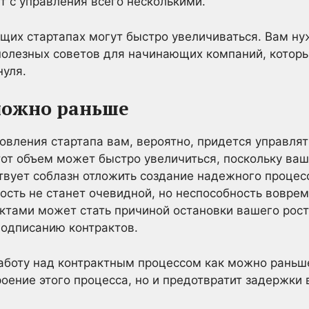
т с управления всего несколькими.
щих стартапах могут быстро увеличиваться. Вам ну
 полезных советов для начинающих компаний, котор
нуля.
можно раньше
новления стартапа вам, вероятно, придется управл
тот объем может быстро увеличиться, поскольку ва
твует соблазн отложить создание надежного процес
мость не станет очевидной, но неспособность вовре
ктами может стать причиной остановки вашего роста
подписанию контрактов.
аботу над контрактным процессом как можно раньше,
роение этого процесса, но и предотвратит задержки