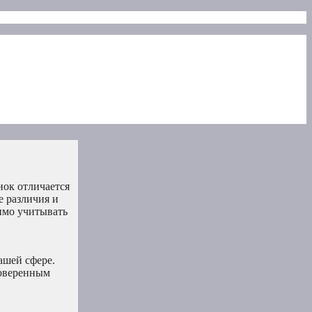
нок отличается
е различия и
имо учитывать
ашей сфере.
роверенным