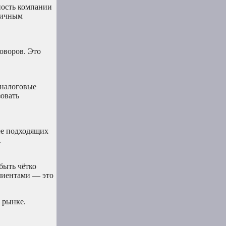
ность компании
этичным
оворов. Это
 налоговые
зовать
ее подходящих
.
быть чётко
лиентами — это
 рынке.