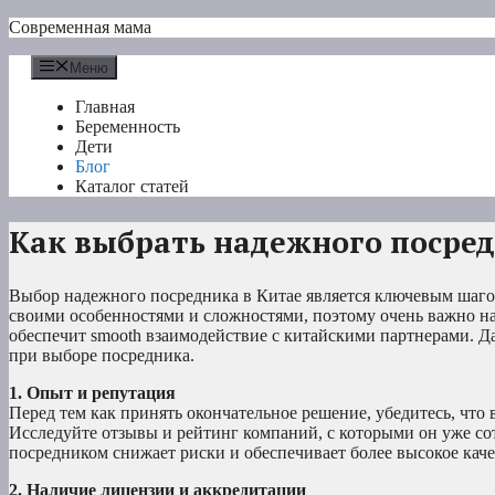
Перейти
Современная мама
к
содержимому
Меню
Главная
Беременность
Дети
Блог
Каталог статей
Как выбрать надежного посред
Выбор надежного посредника в Китае является ключевым шагом
своими особенностями и сложностями, поэтому очень важно на
обеспечит smooth взаимодействие с китайскими партнерами. Д
при выборе посредника.
1. Опыт и репутация
Перед тем как принять окончательное решение, убедитесь, чт
Исследуйте отзывы и рейтинг компаний, с которыми он уже сот
посредником снижает риски и обеспечивает более высокое каче
2. Наличие лицензии и аккредитации