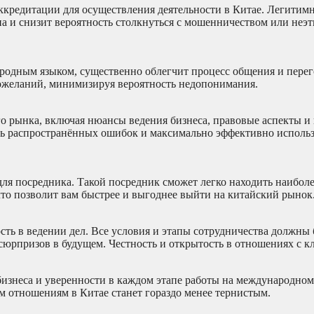
аккредитации для осуществления деятельности в Китае. Легитим
она и снизит вероятность столкнуться с мошенничеством или не
родным языком, существенно облегчит процесс общения и перег
ожеланий, минимизируя вероятность недопонимания.
о рынка, включая нюансы ведения бизнеса, правовые аспекты и
ать распространённых ошибок и максимально эффективно исполь
ля посредника. Такой посредник сможет легко находить наибол
что позволит вам быстрее и выгоднее выйти на китайский рынок
ть в ведении дел. Все условия и этапы сотрудничества должны 
сюрпризов в будущем. Честность и открытость в отношениях с к
изнеса и уверенности в каждом этапе работы на международном
 отношениям в Китае станет гораздо менее тернистым.