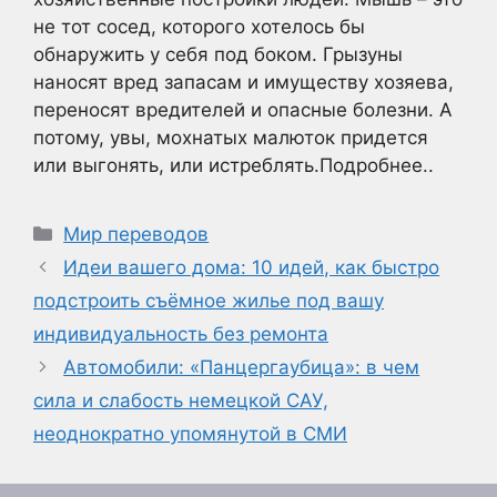
не тот сосед, которого хотелось бы
обнаружить у себя под боком. Грызуны
наносят вред запасам и имуществу хозяева,
переносят вредителей и опасные болезни. А
потому, увы, мохнатых малюток придется
или выгонять, или истреблять.Подробнее..
Рубрики
Мир переводов
Идеи вашего дома: 10 идей, как быстро
подстроить съёмное жилье под вашу
индивидуальность без ремонта
Автомобили: «Панцергаубица»: в чем
сила и слабость немецкой САУ,
неоднократно упомянутой в СМИ