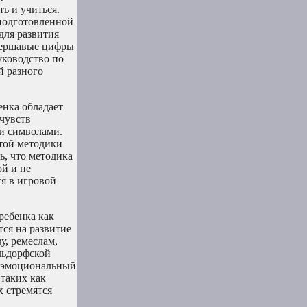
ь и учиться.
подготовленной
для развития
 шершавые цифры
уководство по
й разного
енка обладает
чувств
и символами.
той методики
ь, что методика
ой и не
я в игровой
ребенка как
ся на развитие
у, ремеслам,
льдорфской
, эмоциональный
таких как
х стремятся