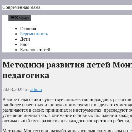
Перейти
Современная мама
к
содержимому
Меню
Главная
Беременность
Дети
Блог
Каталог статей
Методики развития детей Монт
педагогика
24.03.2025
от
admin
В мире педагогики существует множество подходов к развити
наиболее известных и широко применяемых выделяются методи
различаются в своих принципах и инструментах, преследуют о
успешной личностью. Понимание основных положений каждой и
оптимальный путь развития для каждого конкретного ребенка,
Методика Монтессори, разработанная итальянским врачом и п