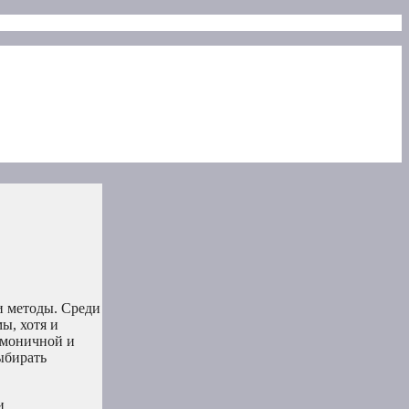
и методы. Среди
ы, хотя и
рмоничной и
ыбирать
и