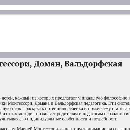
ессори, Доман, Вальдорфская
ю детей, каждый из которых предлагает уникальную философию 
ки Монтессори, Домана и Вальдорфская педагогика. Эти систем
бщую цель – раскрыть потенциал ребенка и помочь ему стать га
з этих методик позволяет родителям и педагогам осознанно в
 учитывая его индивидуальные особенности и потребности.
едагогом Марией Монтессори, акцентирует внимание на создани