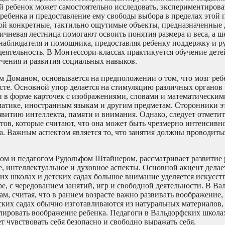
 ребенок может самостоятельно исследовать, экспериментироват
ебенка и предоставление ему свободы выбора в пределах этой 
ой конкретные, тактильно ощутимые объекты, предназначенные 
ичневая лестница помогают освоить понятия размера и веса, а
 наблюдателя и помощника, предоставляя ребенку поддержку и р
деятельность. В Монтессори-классах практикуется обучение дете
бучения и развития социальных навыков.
 Доманом, основывается на предположении о том, что мозг реб
сте. Основной упор делается на стимуляцию различных органов 
 в форме карточек с изображениями, словами и математическим
матике, иностранным языкам и другим предметам. Сторонники э
звитию интеллекта, памяти и внимания. Однако, следует отметит
тов, которые считают, что она может быть чрезмерно интенсивн
. Важным аспектом является то, что занятия должны проводитьс
ом и педагогом Рудольфом Штайнером, рассматривает развитие 
 интеллектуальное и духовное аспекты. Основной акцент делает
х школах и детских садах большое внимание уделяется искусств
, с чередованием занятий, игр и свободной деятельности. В Ва
м, считая, что в раннем возрасте важно развивать воображение
ких садах обычно изготавливаются из натуральных материалов, 
улировать воображение ребенка. Педагоги в Вальдорфских школа
т чувствовать себя безопасно и свободно выражать себя.