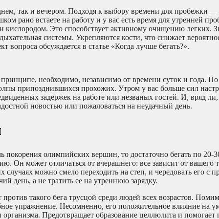
 днем, так и вечером. Подходя к выбору времени для пробежки —
ком рано встаете на работу и у вас есть время для утренней про
ен кислородом. Это способствует активному очищению легких. З
и дыхательная системы. Укрепляются кости, что снижает вероятнос
т вопроса обсуждается в статье «Когда лучше бегать?».
в принципе, необходимо, независимо от времени суток и года. По
олпы припозднившихся прохожих. Утром у вас больше сил настр
двиденных задержек на работе или незваных гостей. И, вряд ли,
радостной новостью или пожаловаться на неудачный день.
м
ль покорения олимпийских вершин, то достаточно бегать по 20-3
ию. Он может отличаться от вчерашнего: все зависит от вашего 
их случаях можно смело переходить на степ, и чередовать его с 
й день, а не тратить ее на утреннюю зарядку.
 против такого бега трусцой среди людей всех возрастов. Поми
робное упражнение. Несомненно, его положительное влияние на 
 организма. Предотвращает образование целлюлита и помогает 