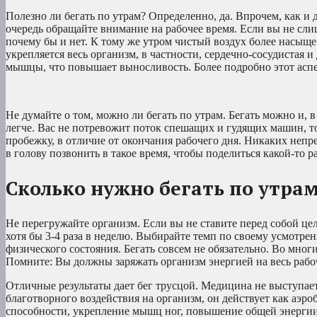
Полезно ли бегать по утрам? Определенно, да. Впрочем, как и
очередь обращайте внимание на рабочее время. Если вы не слиш
почему бы и нет. К тому же утром чистый воздух более насыщ
укрепляется весь организм, в частности, сердечно-сосудистая 
мышцы, что повышает выносливость. Более подробно этот аспек
Не думайте о том, можно ли бегать по утрам. Бегать можно и, 
легче. Вас не потревожит поток спешащих и гудящих машин, т
пробежку, в отличие от окончания рабочего дня. Никаких непре
в голову позвонить в такое время, чтобы поделиться какой-то 
Сколько нужно бегать по утра
Не перегружайте организм. Если вы не ставите перед собой це
хотя бы 3-4 раза в неделю. Выбирайте темп по своему усмотрен
физического состояния. Бегать совсем не обязательно. Во мног
Помните: Вы должны заряжать организм энергией на весь рабочи
Отличные результаты дает бег трусцой. Медицина не выступает
благотворного воздействия на организм, он действует как аэ
способности, укрепление мышц ног, повышение общей энергии