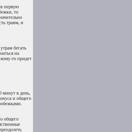
 в первую
бежки, то
начительно
ть травм, и
 утрам бегать
оиться на
 кому-то придет
0 минут в день,
тонуса и общего
пробежками.
мо общего
умственные
преодолеть