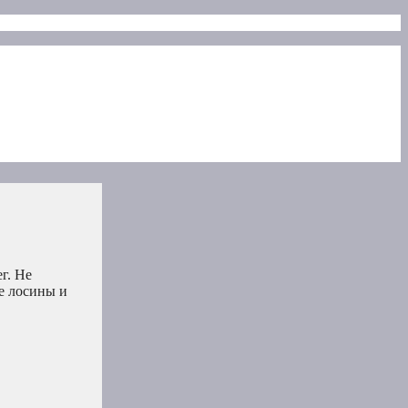
г. Не
е лосины и