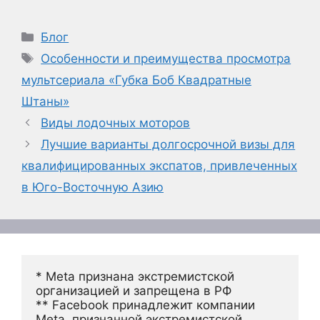
Рубрики
Блог
Метки
Особенности и преимущества просмотра
мультсериала «Губка Боб Квадратные
Штаны»
Виды лодочных моторов
Лучшие варианты долгосрочной визы для
квалифицированных экспатов, привлеченных
в Юго-Восточную Азию
* Meta признана экстремистской 
организацией и запрещена в РФ
** Facebook принадлежит компании 
Meta, признанной экстремистской 