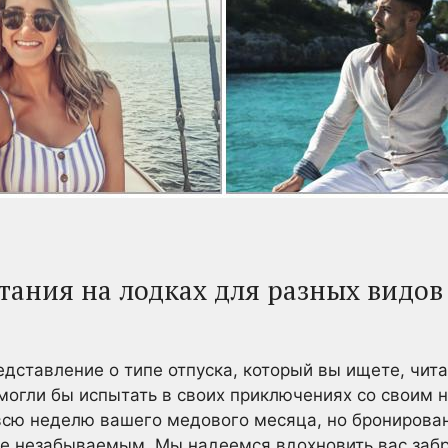
тания на лодках для разных видов
редставление о типе отпуска, который вы ищете, чит
 могли бы испытать в своих приключениях со своим 
всю неделю вашего медового месяца, но бронирова
не незабываемым. Мы надеемся вдохновить вас забр