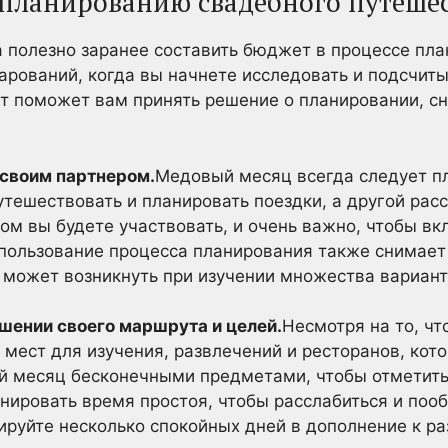
 планированию свадебного путеше
а полезно заранее составить бюджет в процессе пла
рований, когда вы начнете исследовать и подсчитыв
т поможет вам принять решение о планировании, сня
 своим партнером.
Медовый месяц всегда следует п
утешествовать и планировать поездки, а другой расс
ом вы будете участвовать, и очень важно, чтобы вк
ользование процесса планирования также снимает 
 может возникнуть при изучении множества вариант
шении своего маршрута и целей.
Несмотря на то, чт
о мест для изучения, развлечений и ресторанов, кот
й месяц бесконечными предметами, чтобы отметить
анировать время простоя, чтобы расслабиться и поо
ируйте несколько спокойных дней в дополнение к р