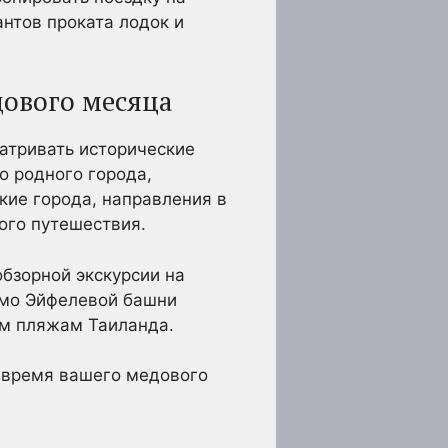
антов проката лодок и
ового месяца
матривать исторические
о родного города,
кие города, направления в
ого путешествия.
бзорной экскурсии на
мимо Эйфелевой башни
ым пляжам Таиланда.
о время вашего медового