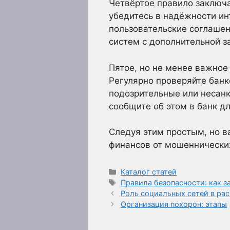
Четвёртое правило заключа
убедитесь в надёжности ин
пользовательские соглашен
систем с дополнительной з
Пятое, но не менее важное
Регулярно проверяйте бан
подозрительные или несан
сообщите об этом в банк д
Следуя этим простым, но в
финансов от мошеннических
Рубрики
Каталог статей
Метки
Правила безопасности: как з
Роль социальных сетей в ра
Организация похорон: этапы