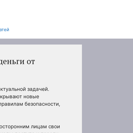
атей
деньги от
ктуальной задачей.
открывают новые
правилам безопасности,
посторонним лицам свои