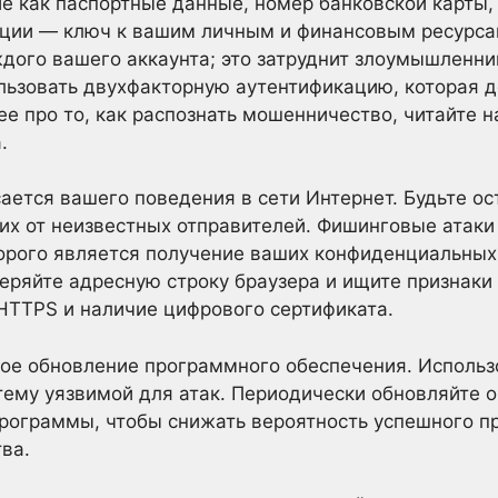
е как паспортные данные, номер банковской карты, 
ии — ключ к вашим личным и финансовым ресурсам
дого вашего аккаунта; это затруднит злоумышленни
льзовать двухфакторную аутентификацию, которая д
е про то, как распознать мошенничество, читайте 
.
ается вашего поведения в сети Интернет. Будьте о
их от неизвестных отправителей. Фишинговые атак
орого является получение ваших конфиденциальных
еряйте адресную строку браузера и ищите признаки 
HTTPS и наличие цифрового сертификата.
ное обновление программного обеспечения. Использ
ему уязвимой для атак. Периодически обновляйте 
программы, чтобы снижать вероятность успешного 
ва.