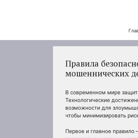
Перейти
к
содержимому
Гла
Правила безопасно
мошеннических д
В современном мире защита
Технологические достижени
возможности для злоумышл
чтобы минимизировать рис
Первое и главное правило 