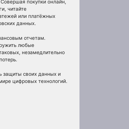
 Совершая покупки онлайн,
и, читайте
латежей или платёжных
овских данных.
нансовым отчетам.
аружить любые
таковых, незамедлительно
потерь.
ь защиты своих данных и
мире цифровых технологий.