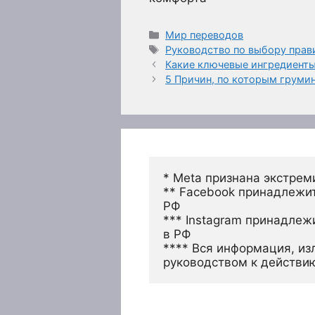
Рубрики
Мир переводов
Метки
Руководство по выбору прав
Какие ключевые ингредиенты
5 Причин, по которым груми
* Meta признана экстрем
** Facebook принадлежит
РФ
*** Instagram принадлеж
в РФ 
**** Вся информация, из
руководством к действи