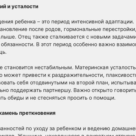
ий и усталости
ния ребенка – это период интенсивной адаптации.
ановление после родов, гормональные перестройки,
алыше. Отец также сталкивается с новыми задачам
 обязанности. В этот период особенно важно взаимо
щь.
 становится нестабильным. Материнская усталость
это может привести к раздражительности, плаксивост
вовать себя отодвинутыми на второй план, испытыва
льно поддержать партнершу. Важно открыто говорить
ть обиды и не стесняться просить о помощи.
 камень преткновения
анностей по уходу за ребенком и ведению домашнег
иктов. Женщина, находящаяся в декретном отпуске,