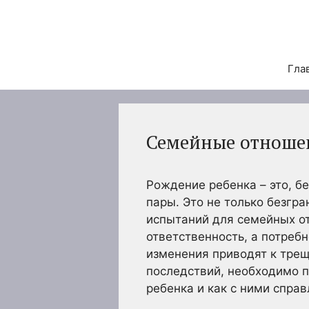
Перейти
к
содержимому
Гла
Семейные отношен
Рождение ребенка – это, б
пары. Это не только безгр
испытаний для семейных о
ответственность, а потреб
изменения приводят к трещ
последствий, необходимо 
ребенка и как с ними справ