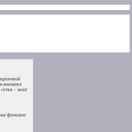
 кирпичной
ем внешних
сетки – залог
вые функции: