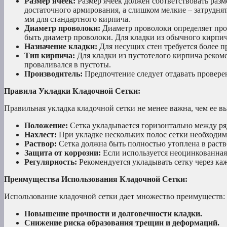
Размер ячеек:
Размер ячеек должен соответствовать раз
достаточного армирования, а слишком мелкие – затрудня
мм для стандартного кирпича.
Диаметр проволоки:
Диаметр проволоки определяет проч
быть диаметр проволоки. Для кладки из обычного кирпи
Назначение кладки:
Для несущих стен требуется более п
Тип кирпича:
Для кладки из пустотелого кирпича рекоме
проваливался в пустоты.
Производитель:
Предпочтение следует отдавать провере
Правила Укладки Кладочной Сетки:
Правильная укладка кладочной сетки не менее важна, чем ее в
Положение:
Сетка укладывается горизонтально между ря
Нахлест:
При укладке нескольких полос сетки необходимо
Раствор:
Сетка должна быть полностью утоплена в раств
Защита от коррозии:
Если используется неоцинкованная 
Регулярность:
Рекомендуется укладывать сетку через каж
Преимущества Использования Кладочной Сетки:
Использование кладочной сетки дает множество преимуществ:
Повышение прочности и долговечности кладки.
Снижение риска образования трещин и деформаций.