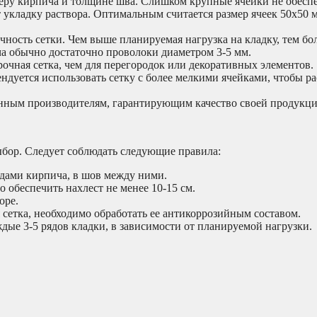
меру кирпича и толщине шва. Слишком крупные ячейки не обесп
т укладку раствора. Оптимальным считается размер ячеек 50х50 
ность сетки. Чем выше планируемая нагрузка на кладку, тем б
ча обычно достаточно проволоки диаметром 3-5 мм.
рочная сетка, чем для перегородок или декоративных элементов.
ндуется использовать сетку с более мелкими ячейками, чтобы ра
нным производителям, гарантирующим качество своей продукци
ыбор. Следует соблюдать следующие правила:
дами кирпича, в шов между ними.
 обеспечить нахлест не менее 10-15 см.
оре.
сетка, необходимо обработать ее антикоррозийным составом.
дые 3-5 рядов кладки, в зависимости от планируемой нагрузки.