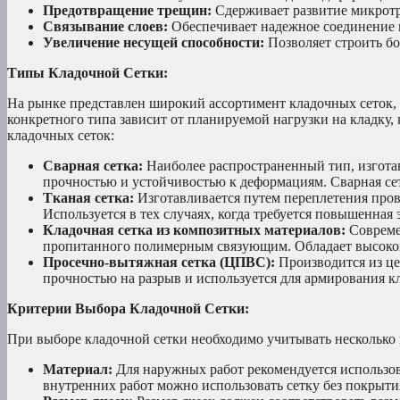
Предотвращение трещин:
Сдерживает развитие микротре
Связывание слоев:
Обеспечивает надежное соединение 
Увеличение несущей способности:
Позволяет строить бо
Типы Кладочной Сетки:
На рынке представлен широкий ассортимент кладочных сеток, 
конкретного типа зависит от планируемой нагрузки на кладку
кладочных сеток:
Сварная сетка:
Наиболее распространенный тип, изготав
прочностью и устойчивостью к деформациям. Сварная сет
Тканая сетка:
Изготавливается путем переплетения прово
Используется в тех случаях, когда требуется повышенная 
Кладочная сетка из композитных материалов:
Современ
пропитанного полимерным связующим. Обладает высокой
Просечно-вытяжная сетка (ЦПВС):
Производится из це
прочностью на разрыв и используется для армирования к
Критерии Выбора Кладочной Сетки:
При выборе кладочной сетки необходимо учитывать несколько
Материал:
Для наружных работ рекомендуется использов
внутренних работ можно использовать сетку без покрыти