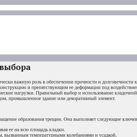
 выбора
итически важную роль в обеспечении прочности и долговечности
 конструкцию и препятствующим ее деформации под воздействи
ческие нагрузки. Правильный выбор и использование кладочной 
 дом, промышленное здание или декоративный элемент.
твращение образования трещин. Она выполняет следующие ключе
вая ее на всю площадь кладки.
, вызванным температурными колебаниями и усадкой.