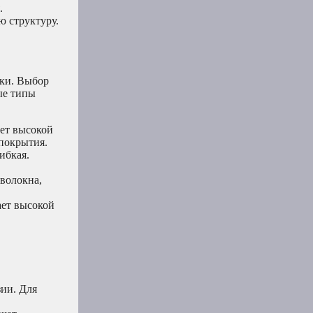
.
 структуру.
оки. Выбор
ые типы
ает высокой
 покрытия.
ибкая.
волокна,
ает высокой
ии. Для