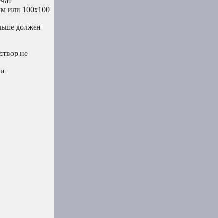
ечат
мм или 100х100
ольше должен
створ не
и.