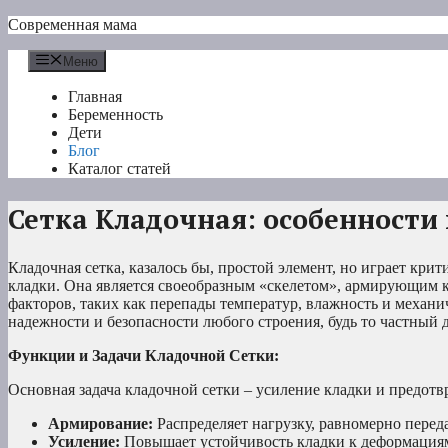
Перейти
Современная мама
к
содержимому
Меню
Главная
Беременность
Дети
Блог
Каталог статей
Сетка Кладочная: особенности
Кладочная сетка, казалось бы, простой элемент, но играет кр
кладки. Она является своеобразным «скелетом», армирующим
факторов, таких как перепады температур, влажность и механи
надежности и безопасности любого строения, будь то частный
Функции и Задачи Кладочной Сетки:
Основная задача кладочной сетки – усиление кладки и предо
Армирование:
Распределяет нагрузку, равномерно переда
Усиление:
Повышает устойчивость кладки к деформациям