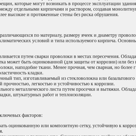
щин, которые могут возникать в процессе эксплуатации здания
между отдельными кирпичами и раствором, создавая монолитную
лее высокие и протяженные стены без риска обрушения.
различающихся по материалу, размеру ячеек и диаметру провол
, климатических условий и типа используемого кирпича. Основн
ливается путем сварки проволоки в местах пересечения. Облад
ка может быть оцинкованной (для защиты от коррозии) или без
локи, наподобие ткани. Менее прочная, чем сварная, но более г
эластичность кладки.
ный тип, изготавливаемый из стекловолокна или базальтового 
 прочностью, легкостью и устойчивостью к коррозии.
льного металлического листа путем просечки и вытяжки. Облад
ладки, штукатурных работ и теплоизоляции.
 ключевых факторов:
ать оцинкованную или композитную сетку, устойчивую к корроз
я.