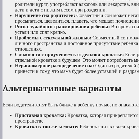
родители курят, употребляют алкоголь или лекарства, 
дети и дети с низким весом при рождении.
Нарушение сна родителей:
Совместный сон может негати
просыпаться, шевелиться, плакать, что мешает полноценн
Риск случайного травмирования ребенка:
Во время сна
устали или спят крепко.
Проблемы с сексуальной жизнью:
Совместный сон может
личного пространства и постоянное присутствие ребенка
отношениях.
Сложности с приучением к отдельной кроватке:
Если р
отдельной кроватке в будущем. Это может потребовать м
Неравномерное распределение сна:
Один из родителей (
привести к тому, что мама будет более уставшей и раздра
Альтернативные варианты
Если родители хотят быть ближе к ребенку ночью, но опасаютс
Приставная кроватка:
Кроватка, которая прикрепляется 
пространстве.
Кроватка в той же комнате:
Ребенок спит в своей кроват