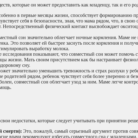
тв, которые он может предоставить как младенцу, так и его ро
особенно в первые месяцы жизни, способствует формированию п
ствует себя в безопасности, зная, что мама рядом, что, в свою 
у. Непосредственный физический контакт высвобождает окситоц
естный сон значительно облегчает ночные кормления. Маме не 
енка. Это позволяет ей быстрее заснуть после кормления и получ
стимулировать выработку молока.
 исследования показывают, что совместный сон может помочь с
яцы жизни. Мать своим присутствием как бы настраивает физио
здоровому сну.
жет значительно уменьшить тревожность и страх разлуки у ребе
е родителей рядом, ребенок чувствует себя более уверенно и без
болен, совместный сон облегчает уход за ним. Маме легче контр
мощь.
свои недостатки, которые следует учитывать при принятии реше
 смерти):
Это, пожалуй, самый серьезный аргумент против совм
гие врачи рекомендуют избегать совместного сна с младенцами,