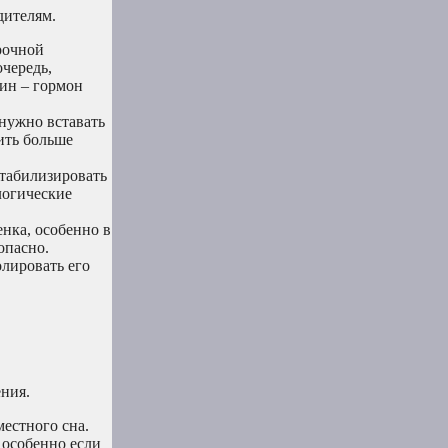
дителям.
рочной
очередь,
ин – гормон
нужно вставать
ить больше
табилизировать
логические
нка, особенно в
опасно.
олировать его
ния.
естного сна.
 особенно если