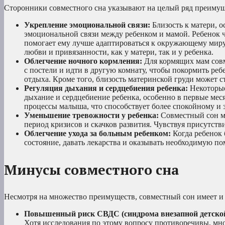
Сторонники совместного сна указывают на целый ряд преимущес
Укрепление эмоциональной связи:
Близость к матери, 
эмоциональной связи между ребенком и мамой. Ребенок чув
помогает ему лучше адаптироваться к окружающему мир
любви и привязанности, как у матери, так и у ребенка.
Облегчение ночного кормления:
Для кормящих мам совм
с постели и идти в другую комнату, чтобы покормить реб
отдыха. Кроме того, близость материнской груди может 
Регуляция дыхания и сердцебиения ребенка:
Некоторые
дыхание и сердцебиение ребенка, особенно в первые мес
процессы малыша, что способствует более спокойному и 
Уменьшение тревожности у ребенка:
Совместный сон мо
период кризисов и скачков развития. Чувствуя присутстви
Облегчение ухода за больным ребенком:
Когда ребенок 
состояние, давать лекарства и оказывать необходимую по
Минусы совместного сна
Несмотря на множество преимуществ, совместный сон имеет и 
Повышенный риск СВДС (синдрома внезапной детской
Хотя исследования по этому вопросу противоречивы, мно