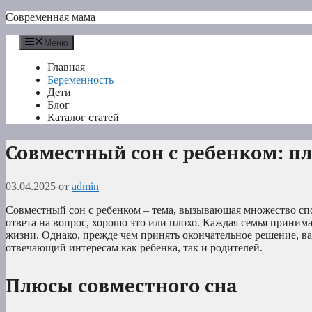
Перейти
Современная мама
к
содержимому
Меню
Главная
Беременность
Дети
Блог
Каталог статей
Совместный сон с ребенком: п
03.04.2025
от
admin
Совместный сон с ребенком – тема, вызывающая множество спо
ответа на вопрос, хорошо это или плохо. Каждая семья приним
жизни. Однако, прежде чем принять окончательное решение, ва
отвечающий интересам как ребенка, так и родителей.
Плюсы совместного сна