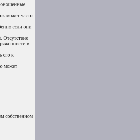
едоношенные
ок может часто
бенно если они
. Отсутствие
пряженности в
 его к
то может
оем собственном