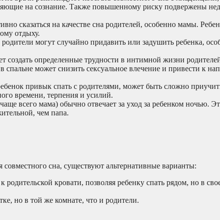
влияющие на сознание. Также повышенному риску подвержены н
вно сказаться на качестве сна родителей, особенно мамы. Ребен
ому отдыху.
 родители могут случайно придавить или задушить ребенка, осо
 создать определенные трудности в интимной жизни родителей
 в спальне может снизить сексуальное влечение и привести к на
ебенок привык спать с родителями, может быть сложно приучить
ного времени, терпения и усилий.
чаще всего мама) обычно отвечает за уход за ребенком ночью. Э
жительной, чем папа.
я совместного сна, существуют альтернативные варианты:
к родительской кровати, позволяя ребенку спать рядом, но в св
ке, но в той же комнате, что и родители.