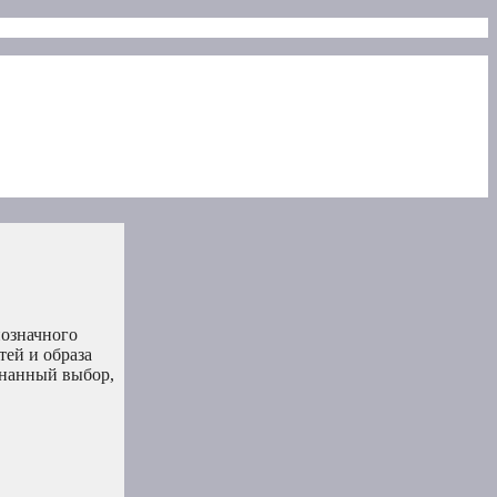
нозначного
тей и образа
знанный выбор,