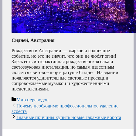
Сидней, Австралия
Рождество в Австралии — жаркое и солнечное
событие, но это не значит, что они не любят огни!
Здесь есть интерактивная рождественская елка и
светозвуковая инсталляция, но самым известным
является световое шоу в ратуше Сиднея. На здании
появляются удивительные световые проекции,
сопровождаемые музыкой и художественными
представлениями.
Рубрики
Мир переводов
Почему необходимо профессиональное удаление
асбеста
Главные причины купить новые гаражные ворота