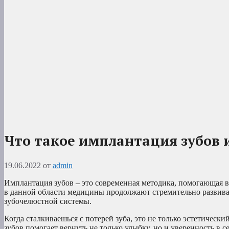
Что такое имплантация зубов 
19.06.2022
от
admin
Имплантация зубов – это современная методика, помогающая в
в данной области медицины продолжают стремительно развива
зубочелюстной системы.
Когда сталкиваешься с потерей зуба, это не только эстетическ
зубов помогает вернуть не только улыбку, но и уверенность в 