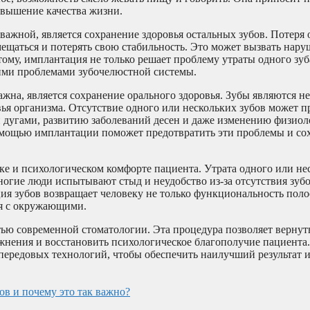
овышение качества жизни.
ажной, является сохранение здоровья остальных зубов. Потеря 
мещаться и потерять свою стабильность. Это может вызвать нару
му, имплантация не только решает проблему утраты одного зуба
ими проблемами зубочелюстной системы.
жна, является сохранение орального здоровья. Зубы являются н
ья организма. Отсутствие одного или нескольких зубов может п
дугами, развитию заболеваний десен и даже изменению физиол
помощью имплантации поможет предотвратить эти проблемы и со
ке и психологическом комфорте пациента. Утрата одного или не
ногие люди испытывают стыд и неудобство из-за отсутствия зубо
я зубов возвращает человеку не только функциональность полос
ся с окружающими.
тью современной стоматологии. Эта процедура позволяет вернут
ожнения и восстановить психологическое благополучие пациента
ередовых технологий, чтобы обеспечить наилучший результат 
ов и почему это так важно?