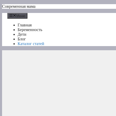
Перейти
Современная мама
к
содержимому
Меню
Главная
Беременность
Дети
Блог
Каталог статей