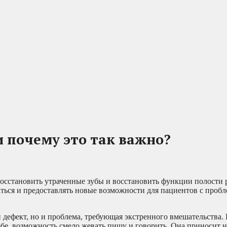
и почему это так важно?
осстановить утраченные зубы и восстановить функции полости 
ться и предоставлять новые возможности для пациентов с проб
ий дефект, но и проблема, требующая экстренного вмешательства
себе, возможность смело жевать пищу и говорить. Она приносит н