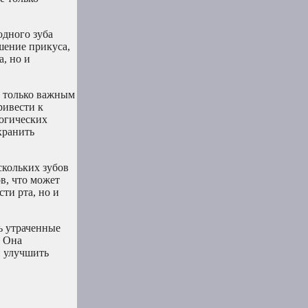
одного зуба
шение прикуса,
, но и
е только важным
ривести к
огических
хранить
скольких зубов
в, что может
ти рта, но и
ь утраченные
. Она
и улучшить