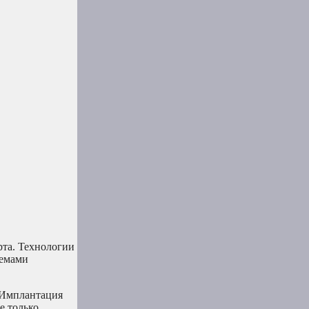
рта. Технологии
лемами
. Имплантация
е только