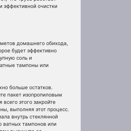
й и эффективной очистки
дметов домашнего обихода,
орое будет эффективно
упную соль и
ватные тампоны или
жно больше остатков.
йте пакет изопропиловым
я всего этого закройте
жны, выполняя этот процесс.
пала внутрь стеклянной
ю ватных тампонов или