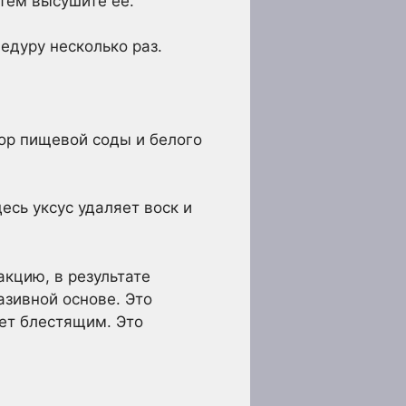
атем высушите ее.
цедуру несколько раз.
ор пищевой соды и белого
есь уксус удаляет воск и
кцию, в результате
азивной основе. Это
ет блестящим. Это