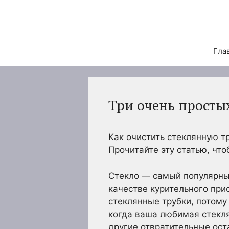
Перейти
к
содержимому
Гла
Три очень просты
Как очистить стеклянную т
Прочитайте эту статью, что
Стекло — самый популярный
качестве курительного при
стеклянные трубки, потому
когда ваша любимая стекля
другие отвратительные оста