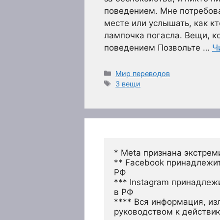
поведением. Мне потребова
месте или услышать, как кт
лампочка погасла. Вещи, 
поведением Позвольте …
Ч
Рубрики
Мир переводов
Метки
3 вещи
* Meta признана экстрем
** Facebook принадлежит
РФ
*** Instagram принадлеж
в РФ 
**** Вся информация, из
руководством к действи