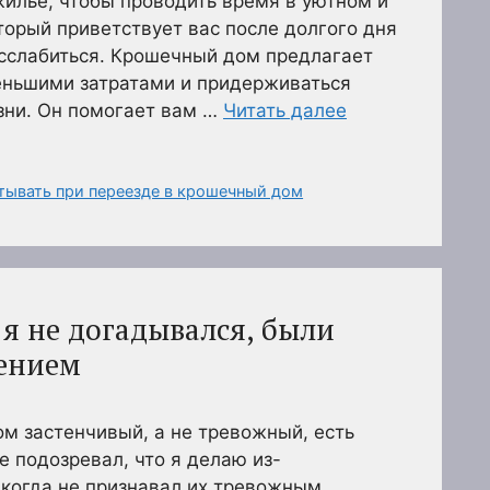
илье, чтобы проводить время в уютном и
орый приветствует вас после долгого дня
асслабиться. Крошечный дом предлагает
еньшими затратами и придерживаться
зни. Он помогает вам …
Читать далее
тывать при переезде в крошечный дом
 я не догадывался, были
ением
ом застенчивый, а не тревожный, есть
е подозревал, что я делаю из-
никогда не признавал их тревожным