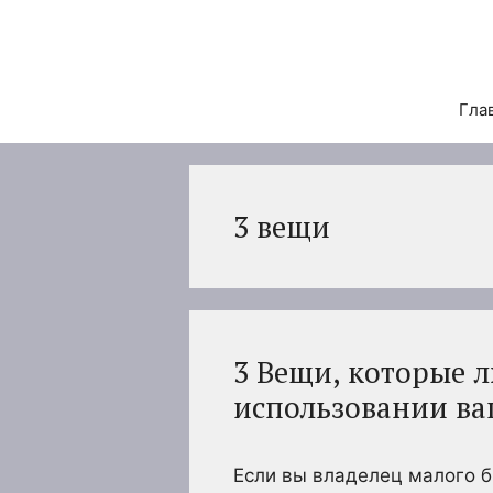
Перейти
к
содержимому
Гла
3 вещи
3 Вещи, которые 
использовании ва
Если вы владелец малого б