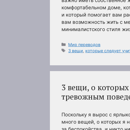
важно иметь собственное ж
комфортабельном доме, кот
и который помогает вам р
вам возможность жить с м
минималистского стиля жи
Рубрики
Мир переводов
Метки
3 вещи
,
которые следует учи
3 вещи, о которых
тревожным повед
Поскольку я вырос с ярлык
много вещей, о которых я н
за беспокойства, и никто 