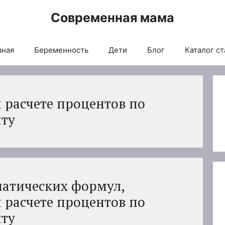
Современная мама
вная
Беременность
Дети
Блог
Каталог ст
 расчете процентов по
иту
атических формул,
 расчете процентов по
иту