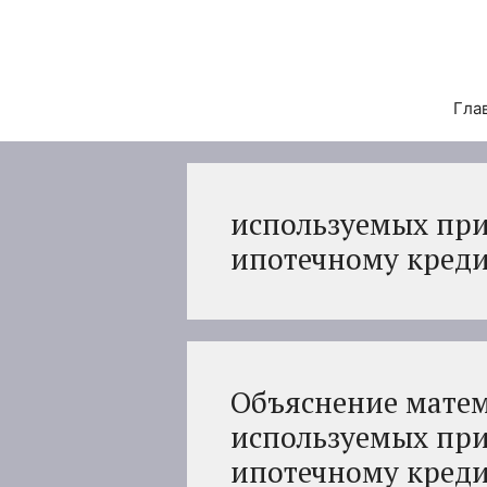
Перейти
к
содержимому
Гла
используемых при
ипотечному кред
Объяснение матем
используемых при
ипотечному кред