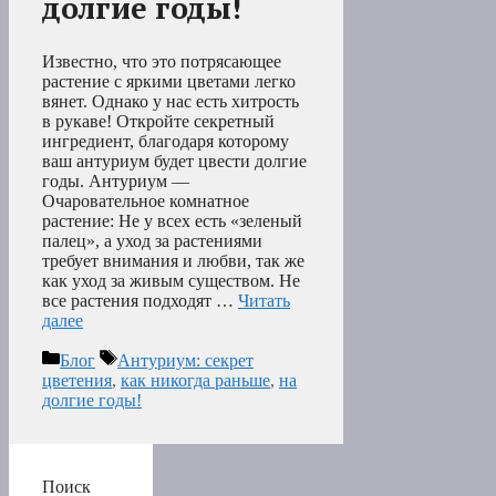
долгие годы!
Известно, что это потрясающее
растение с яркими цветами легко
вянет. Однако у нас есть хитрость
в рукаве! Откройте секретный
ингредиент, благодаря которому
ваш антуриум будет цвести долгие
годы. Антуриум —
Очаровательное комнатное
растение: Не у всех есть «зеленый
палец», а уход за растениями
требует внимания и любви, так же
как уход за живым существом. Не
все растения подходят …
Читать
далее
Рубрики
Метки
Блог
Антуриум: секрет
цветения
,
как никогда раньше
,
на
долгие годы!
Поиск