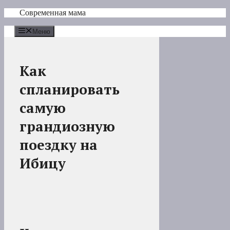
Перейти
Современная мама
к
содержимому
Меню
Как
спланировать
самую
грандиозную
поездку на
Ибицу