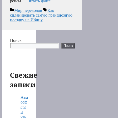
рейсы …
Читать далее
Рубрики
Метки
Мир переводов
Как
спланировать самую грандиозную
поездку на Ибицу
Поиск
Поиск
Свежие
записи
Атм
осф
ера
и
сер