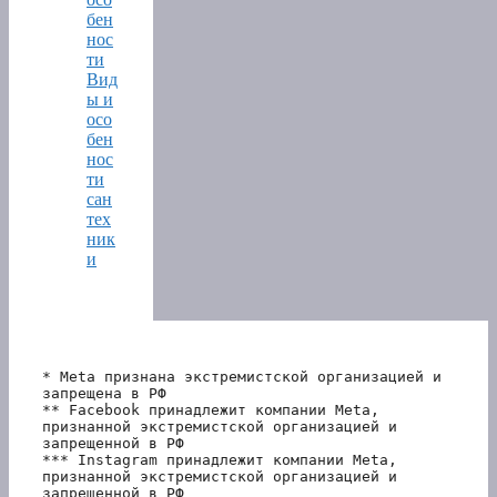
бен
нос
ти
Вид
ы и
осо
бен
нос
ти
сан
тех
ник
и
* Meta признана экстремистской организацией и 
запрещена в РФ
** Facebook принадлежит компании Meta, 
признанной экстремистской организацией и 
запрещенной в РФ
*** Instagram принадлежит компании Meta, 
признанной экстремистской организацией и 
запрещенной в РФ 