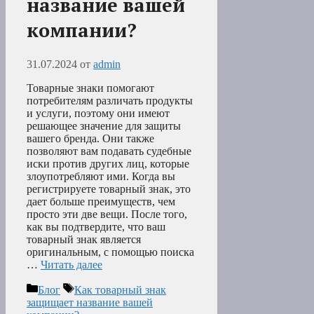
название вашей
компании?
31.07.2024
от
admin
Товарные знаки помогают
потребителям различать продукты
и услуги, поэтому они имеют
решающее значение для защиты
вашего бренда. Они также
позволяют вам подавать судебные
иски против других лиц, которые
злоупотребляют ими. Когда вы
регистрируете товарный знак, это
дает больше преимуществ, чем
просто эти две вещи. После того,
как вы подтвердите, что ваш
товарный знак является
оригинальным, с помощью поиска
…
Читать далее
Рубрики
Метки
Блог
Как товарный знак
защищает название вашей