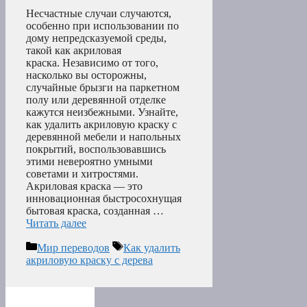
Несчастные случаи случаются,
особенно при использовании по
дому непредсказуемой среды,
такой как акриловая
краска. Независимо от того,
насколько вы осторожны,
случайные брызги на паркетном
полу или деревянной отделке
кажутся неизбежными. Узнайте,
как удалить акриловую краску с
деревянной мебели и напольных
покрытий, воспользовавшись
этими невероятно умными
советами и хитростями.
Акриловая краска — это
инновационная быстросохнущая
бытовая краска, созданная …
Читать далее
Рубрики
Метки
Мир переводов
Как удалить
акриловую краску с дерева