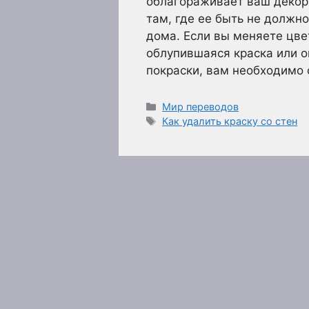
облагораживает ваш декор,
там, где ее быть не должн
дома. Если вы меняете цве
облупившаяся краска или о
покраски, вам необходимо 
Рубрики
Мир переводов
Метки
Как удалить краску со стен