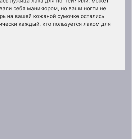
ась лужица лака для ногтей? Или, может
овали себя маникюром, но ваши ногти не
ерь на вашей кожаной сумочке остались
тически каждый, кто пользуется лаком для