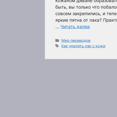
кожаном диване образовал
быть, вы только что побал
совсем закрепились, и теп
яркие пятна от лака? Прак
…
Читать далее
Рубрики
Мир переводов
Метки
Как удалить лак с кожи