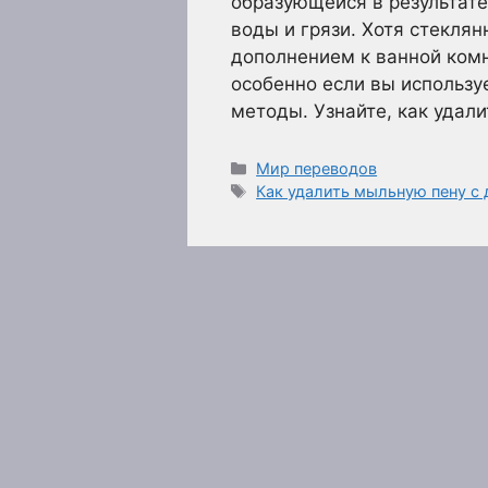
образующейся в результат
воды и грязи. Хотя стекля
дополнением к ванной комн
особенно если вы использу
методы. Узнайте, как удал
Рубрики
Мир переводов
Метки
Как удалить мыльную пену с