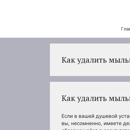
Перейти
к
содержимому
Гла
Как удалить мыль
Как удалить мыль
Если в вашей душевой уст
вы, несомненно, имеете де