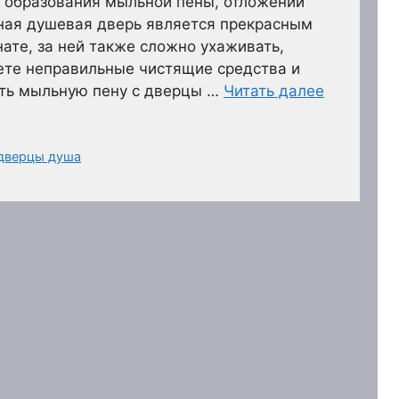
е образования мыльной пены, отложений
нная душевая дверь является прекрасным
ате, за ней также сложно ухаживать,
ете неправильные чистящие средства и
ить мыльную пену с дверцы …
Читать далее
 дверцы душа