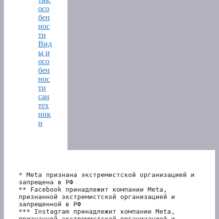
осо
бен
нос
ти
Вид
ы и
осо
бен
нос
ти
сан
тех
ник
и
* Meta признана экстремистской организацией и 
запрещена в РФ
** Facebook принадлежит компании Meta, 
признанной экстремистской организацией и 
запрещенной в РФ
*** Instagram принадлежит компании Meta, 
признанной экстремистской организацией и 