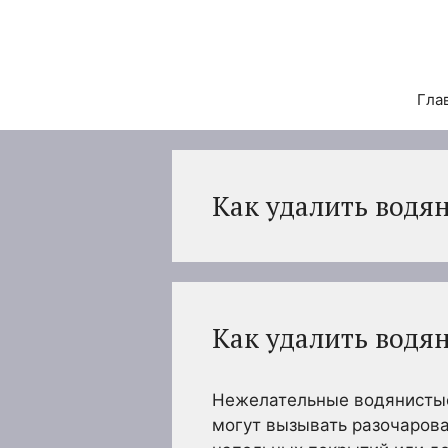
Перейти
к
содержимому
Гла
Как удалить водян
Как удалить водян
Нежелательные водянистые
могут вызывать разочарова