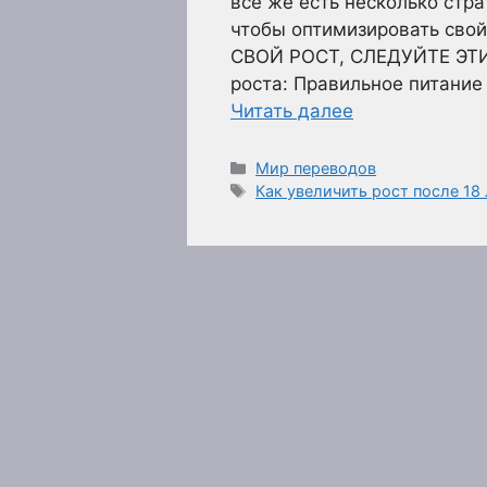
все же есть несколько стр
чтобы оптимизировать сво
СВОЙ РОСТ, СЛЕДУЙТЕ ЭТИМ
роста: Правильное питани
Читать далее
Рубрики
Мир переводов
Метки
Как увеличить рост после 18 