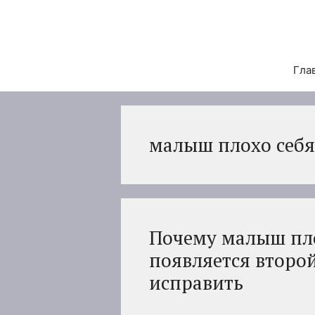
Перейти
к
содержимому
Гла
малыш плохо себя
Почему малыш пло
появляется второй
исправить