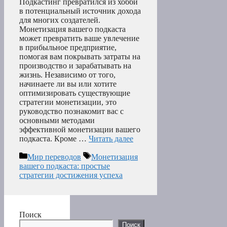
Подкастинг превратился из хобби
в потенциальный источник дохода
для многих создателей.
Монетизация вашего подкаста
может превратить ваше увлечение
в прибыльное предприятие,
помогая вам покрывать затраты на
производство и зарабатывать на
жизнь. Независимо от того,
начинаете ли вы или хотите
оптимизировать существующие
стратегии монетизации, это
руководство познакомит вас с
основными методами
эффективной монетизации вашего
подкаста. Кроме …
Читать далее
Рубрики
Метки
Мир переводов
Монетизация
вашего подкаста: простые
стратегии достижения успеха
Поиск
Поиск