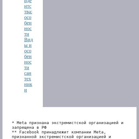
иде
нтс
тва:
осо
бен
нос
ти
Вид
ы и
осо
бен
нос
ти
сан
тех
ник
и
* Meta признана экстремистской организацией и 
запрещена в РФ
** Facebook принадлежит компании Meta, 
признанной экстремистской организацией и 