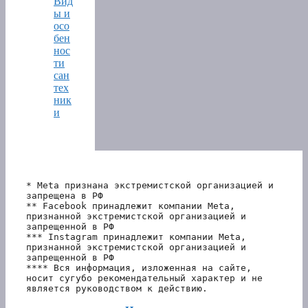
Вид
ы и
осо
бен
нос
ти
сан
тех
ник
и
* Meta признана экстремистской организацией и 
запрещена в РФ
** Facebook принадлежит компании Meta, 
признанной экстремистской организацией и 
запрещенной в РФ
*** Instagram принадлежит компании Meta, 
признанной экстремистской организацией и 
запрещенной в РФ 
**** Вся информация, изложенная на сайте, 
носит сугубо рекомендательный характер и не 
является руководством к действию.