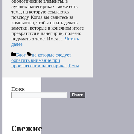
биологические элементы, в
лучших панегириках также есть
тема, на которую ссылаются
повсюду. Когда вы садитесь за
компьютер, чтобы начать делать
заметки, которые в конечном итоге
превратятся в панегирик, полезно
подумать о теме. Имея …
Читать
далее
Рубрики
Метки
Блог
на которые следует
обратить внимание при
произнесении панегирика
,
Темы
Поиск
Поиск
Свежие