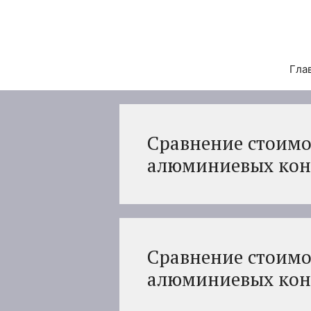
Перейти
к
содержимому
Гла
Сравнение стоимо
алюминиевых конс
Сравнение стоимо
алюминиевых конс