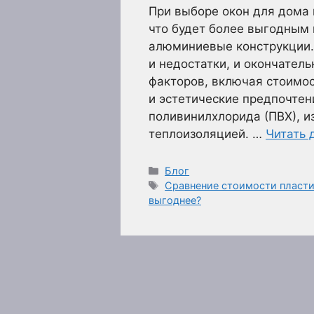
При выборе окон для дома 
что будет более выгодным 
алюминиевые конструкции.
и недостатки, и окончател
факторов, включая стоимос
и эстетические предпочтен
поливинилхлорида (ПВХ), и
теплоизоляцией. …
Читать 
Рубрики
Блог
Метки
Сравнение стоимости пласти
выгоднее?