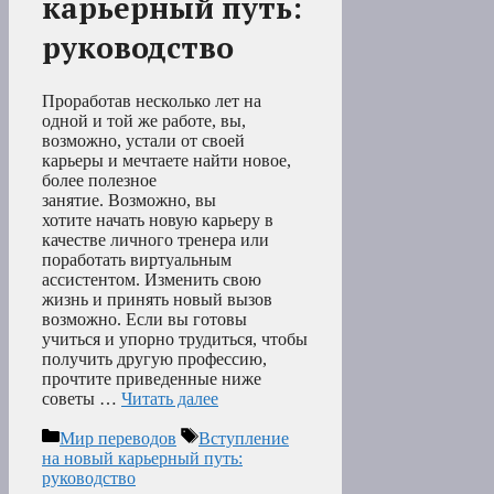
карьерный путь:
руководство
Проработав несколько лет на
одной и той же работе, вы,
возможно, устали от своей
карьеры и мечтаете найти новое,
более полезное
занятие. Возможно, вы
хотите начать новую карьеру в
качестве личного тренера или
поработать виртуальным
ассистентом. Изменить свою
жизнь и принять новый вызов
возможно. Если вы готовы
учиться и упорно трудиться, чтобы
получить другую профессию,
прочтите приведенные ниже
советы …
Читать далее
Рубрики
Метки
Мир переводов
Вступление
на новый карьерный путь:
руководство