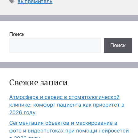
Метки
выпрямитель
Поиск
Поиск
Свежие записи
Атмосфера и сервис в стоматологической
клинике: комфорт пациента как приоритет в
2026 году
Сегментация объектов и маскирование в
фото и видеопотоках при помощи нейросетей