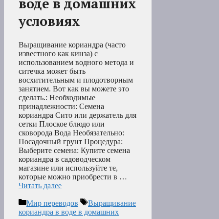
воде в домашних
условиях
Выращивание кориандра (часто
известного как кинза) с
использованием водного метода и
ситечка может быть
восхитительным и плодотворным
занятием. Вот как вы можете это
сделать.: Необходимые
принадлежности: Семена
кориандра Сито или держатель для
сетки Плоское блюдо или
сковорода Вода Необязательно:
Посадочный грунт Процедура:
Выберите семена: Купите семена
кориандра в садоводческом
магазине или используйте те,
которые можно приобрести в …
Читать далее
Рубрики
Метки
Мир переводов
Выращивание
кориандра в воде в домашних