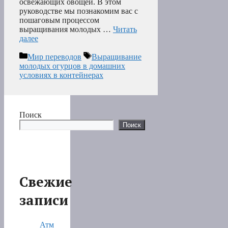
освежающих овощей. В этом
руководстве мы познакомим вас с
пошаговым процессом
выращивания молодых …
Читать
далее
Рубрики
Метки
Мир переводов
Выращивание
молодых огурцов в домашних
условиях в контейнерах
Поиск
Поиск
Свежие
записи
Атм